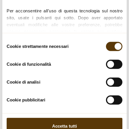
déchets que nous produisons, en valorisant autant de
déchets que possible.
Per acconsentire all’uso di questa tecnologia sul nostro 
sito, usate i pulsanti qui sotto. Dopo aver apportato 
eventuali modifiche alle vostre preferenze, potrebbe 
essere necessario aggiornare la pagina per rendere 
effettive le impostazioni.
Selezione
Cookie strettamente necessari
del
Per un elenco completo dei nostri cookie e ulteriori 
consenso
informazioni su come li usiamo, consultare la nostra 
Émissions
Cookie di funzionalità
Informativa sui cookie.
Exercice fiscal 2024-2025
Cookie di analisi
Scope 1:
645,7 t CO
e
Cookie pubblicitari
2
Scope 2:
8,2 t CO
e (basé sur le marché)
2
2 265,6 t CO
e (basé sur la localisation)
2
Accetta tutti