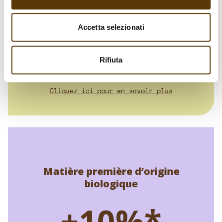
Scope 3:
42 047,3 t CO
e
2
Accetta selezionati
Nous poursuivons notre démarche vers l’atteinte des
objectifs de neutralité climatique définis par la
Rifiuta
réglementation de l’Union européenne.
Cliquez ici pour en savoir plus
Matière première d’origine
biologique
+10%*