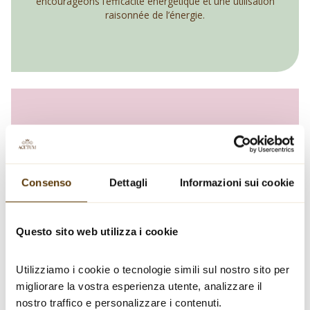
encourageons l’efficacité énergétique et une utilisation
raisonnée de l’énergie.
Production de déchets
-19,84%
Consenso
Dettagli
Informazioni sui cookie
générés*
Questo sito web utilizza i cookie
dont
100 % destinés au recyclage
Utilizziamo i cookie o tecnologie simili sul nostro sito per 
migliorare la vostra esperienza utente, analizzare il 
Nous encourageons une gestion responsable des
nostro traffico e personalizzare i contenuti.