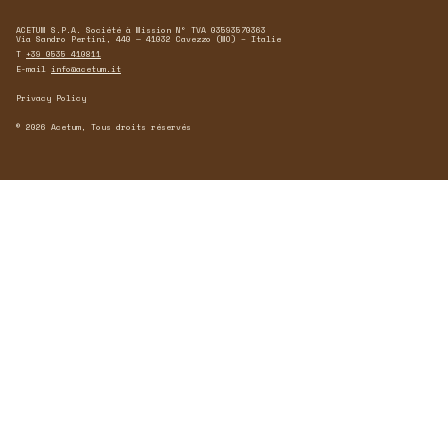
ACETUM S.P.A. Société à Mission N° TVA 03593570363
Via Sandro Pertini, 440 — 41032 Cavezzo (MO) – Italie
T
+39 0535 410811
E-mail
info@acetum.it
Privacy Policy
© 2026 Acetum, Tous droits réservés