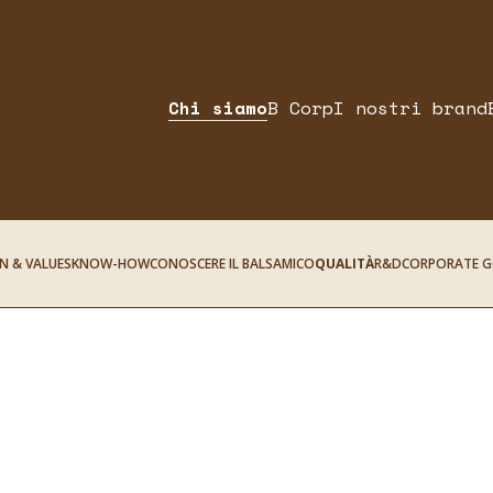
Chi siamo
B Corp
I nostri brand
N & VALUES
KNOW-HOW
CONOSCERE IL BALSAMICO
QUALITÀ
R&D
CORPORATE G
VALUES
P
W
 IL BALSAMICO