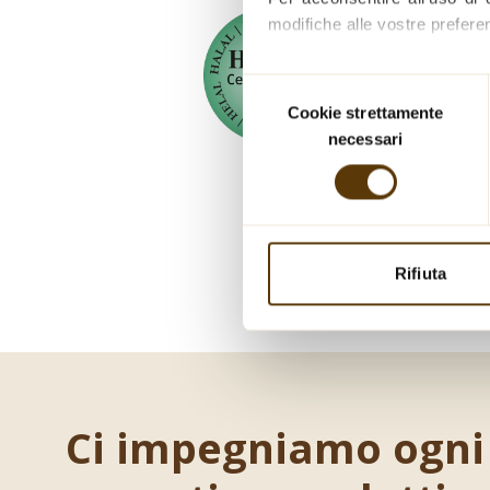
modifiche alle vostre prefere
Per un elenco completo dei no
Selezione
cookie.
Cookie strettamente
del
necessari
consenso
Rifiuta
Si
Ci impegniamo ogni