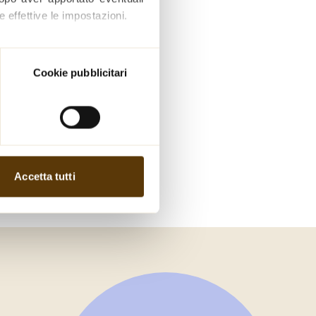
 effettive le impostazioni.
 la nostra Informativa sui 
Cookie pubblicitari
Accetta tutti
CGS
.