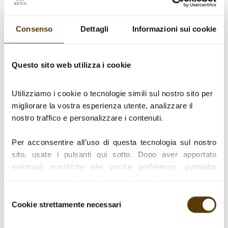
sviluppare nuovi
prodotti e
Consenso
Dettagli
Informazioni sui cookie
perfezionare quelli
esistenti attraverso:
Questo sito web utilizza i cookie
Utilizziamo i cookie o tecnologie simili sul nostro sito per 
migliorare la vostra esperienza utente, analizzare il 
Assaggi con AIB – assaggiatori Italiani
nostro traffico e personalizzare i contenuti.
Balsamico
Per acconsentire all’uso di questa tecnologia sul nostro 
sito, usate i pulsanti qui sotto. Dopo aver apportato 
Controllo delle materie prime e di tutti
eventuali modifiche alle vostre preferenze, potrebbe 
gli ingredienti
essere necessario aggiornare la pagina per rendere 
effettive le impostazioni.
Analisi della durata e scadenza dei
Selezione
Cookie strettamente necessari
prodotti (shelf life)
del
Per un elenco completo dei nostri cookie e ulteriori 
consenso
informazioni su come li usiamo, consultare la nostra 