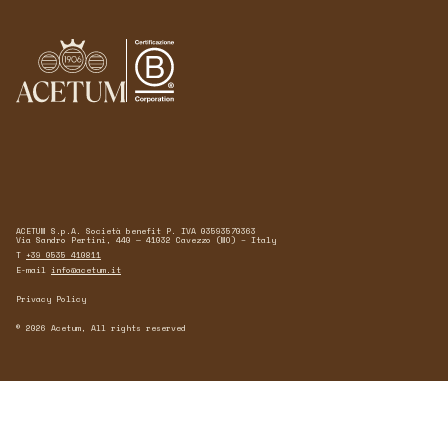
ACETUM S.p.A. Società benefit P. IVA 03593570363
Via Sandro Pertini, 440 — 41032 Cavezzo (MO) – Italy
T
+39 0535 410811
E-mail
info@acetum.it
Privacy Policy
© 2026 Acetum, All rights reserved