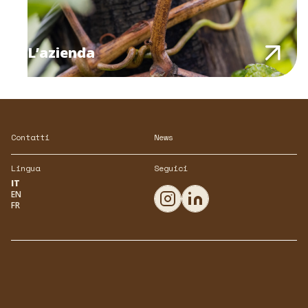
L’azienda
Contatti
News
Lingua
Seguici
IT
EN
FR